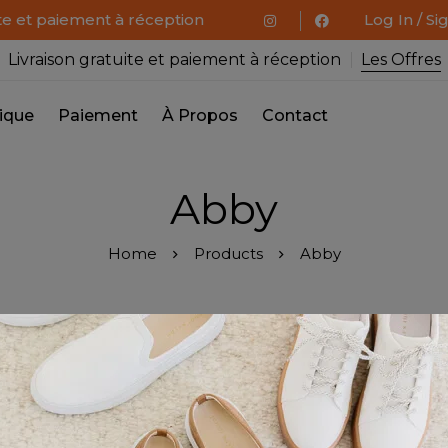
ite et paiement à réception
Log In / Si
Livraison gratuite et paiement à réception
Les Offres
ique
Paiement
À Propos
Contact
Abby
Home
Products
Abby
ng all 3 results