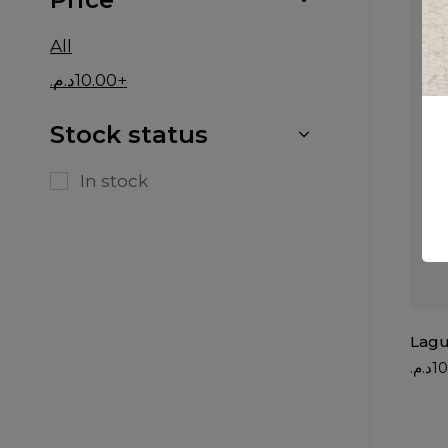
All
د.م.
10.00
+
Stock status
In stock
Lagu
د.م.
10