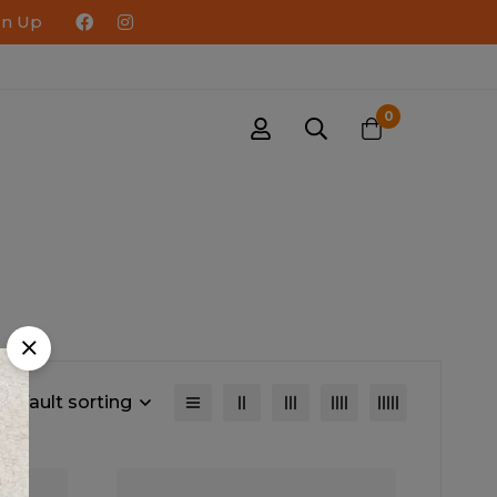
gn Up
0
Default sorting