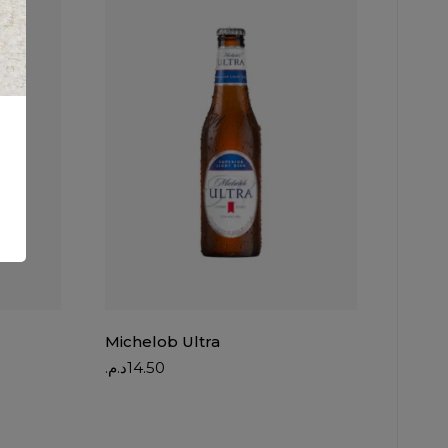
Michelob Ultra
د.م.
14.50