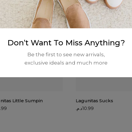
Don’t Want To Miss Anything?
Be the first to see new arrivals,
exclusive ideals and much more
nitas Little Sumpin
Lagunitas Sucks
.99
د.م.
10.99